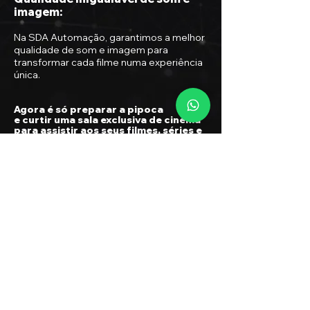
imagem:
Na SDA Automação, garantimos a melhor
qualidade de so
m e imagem para
transformar cada filme n
uma experiência
única.
Agora é só preparar a pipoca
e curtir uma sala exclusiva de cinema
para assistir aos seus filmes, séries e
programas favoritos!
@@
Pronto para ter seu próprio cinema em
casa com alta tecnologia, inovação e
conforto?
Descubra como a SDA Automação pode
prepara a melhor experiência para você e
sua família.