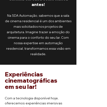
antes!
Na SDA Automação, sabemos que a sala
de cinema residencial é um dos ambientes
mais solicitados nos projetos de
arquitetura. Imagine trazer a emoção do
cinema para o conforto
do seu lar. Com
nossa expertise em automação
residencial, transformamos essa visão em
realidade.
Experiências
cinematográficas
em seu lar!
Com a tecnologia disponível hoje,
oferecemos experiências imersivas